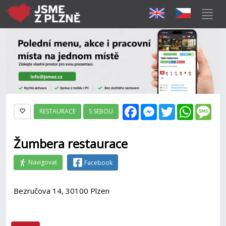
Facebook
Messenger
Twitter
WhatsAp
Mes
RESTAURACE
S SEBOU
Žumbera restaurace
Navigovat
Facebook
Bezručova 14, 30100 Plzen