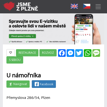
Facebook
Messenger
Twitter
WhatsAp
Mes
RESTAURACE
ROZVOZ
S SEBOU
U námořníka
Navigovat
Facebook
Přemyslova 286/54, Plzen