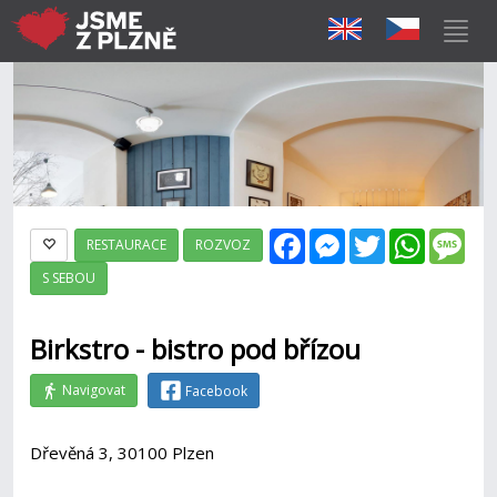
Facebook
Messenger
Twitter
WhatsAp
Mes
RESTAURACE
ROZVOZ
S SEBOU
Birkstro - bistro pod břízou
Navigovat
Facebook
Dřevěná 3, 30100 Plzen