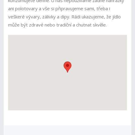
konzumujete denně. U nás nepoužíváme žádné náhražky
ani polotovary a vše si připravujeme sami, třeba i
veškeré vývary, zálivky a dipy. Rádi ukazujeme, že jídlo
může být zdravé nebo tradiční a chutnat skvěle.