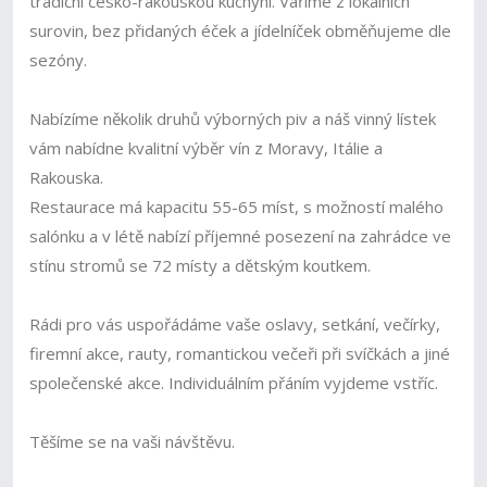
tradiční česko-rakouskou kuchyní. Vaříme z lokálních
surovin, bez přidaných éček a jídelníček obměňujeme dle
sezóny.
Nabízíme několik druhů výborných piv a náš vinný lístek
vám nabídne kvalitní výběr vín z Moravy, Itálie a
Rakouska.
Restaurace má kapacitu 55-65 míst, s možností malého
salónku a v létě nabízí příjemné posezení na zahrádce ve
stínu stromů se 72 místy a dětským koutkem.
Rádi pro vás uspořádáme vaše oslavy, setkání, večírky,
firemní akce, rauty, romantickou večeři při svíčkách a jiné
společenské akce. Individuálním přáním vyjdeme vstříc.
Těšíme se na vaši návštěvu.