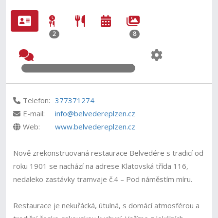
2
8
Telefon:
377371274
E-mail:
info@belvedereplzen.cz
Web:
www.belvedereplzen.cz
Nově zrekonstruovaná restaurace Belvedére s tradicí od
roku 1901 se nachází na adrese Klatovská třída 116,
nedaleko zastávky tramvaje č.4 – Pod náměstím míru.
Restaurace je nekuřácká, útulná, s domácí atmosférou a