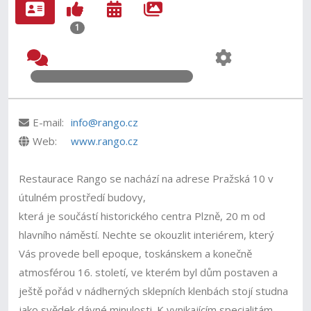
1
E-mail:
info@rango.cz
Web:
www.rango.cz
Restaurace Rango se nachází na adrese Pražská 10 v
útulném prostředí budovy,
která je součástí historického centra Plzně, 20 m od
hlavního náměstí. Nechte se okouzlit interiérem, který
Vás provede bell epoque, toskánskem a konečně
atmosférou 16. století, ve kterém byl dům postaven a
ještě pořád v nádherných sklepních klenbách stojí studna
jako svědek dávné minulosti. K vynikajícím specialitám