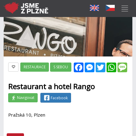
Facebook
Messenger
Twitter
WhatsAp
Mes
RESTAURACE
S SEBOU
Restaurant a hotel Rango
Navigovat
Facebook
Pražská 10, Plzen