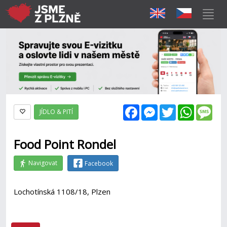
Facebook
Messenger
Twitter
WhatsAp
Mes
JÍDLO & PITÍ
Food Point Rondel
Navigovat
Facebook
Lochotínská 1108/18, Plzen