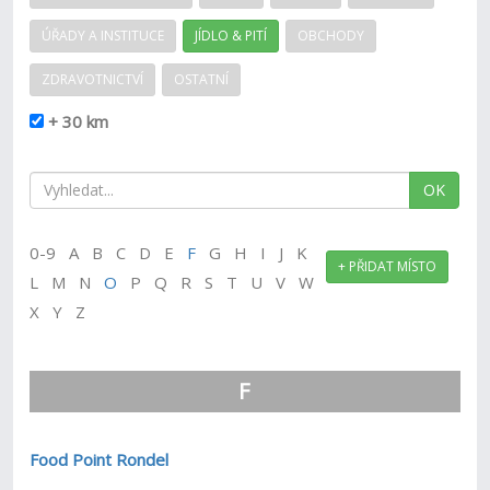
ÚŘADY A INSTITUCE
JÍDLO & PITÍ
OBCHODY
ZDRAVOTNICTVÍ
OSTATNÍ
+ 30 km
OK
0-9 A B C D E
F
G H I J K
+ PŘIDAT MÍSTO
L M N
O
P Q R S T U V W
X Y Z
F
Food Point Rondel