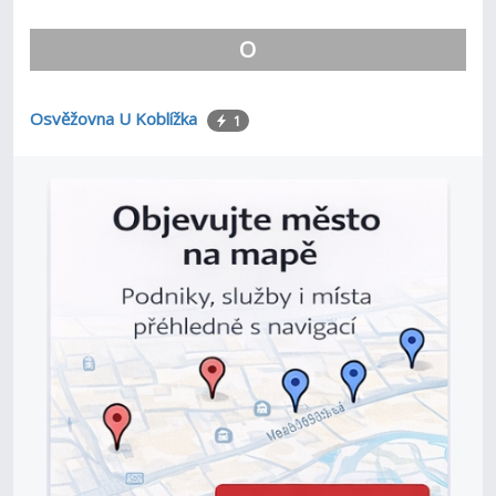
O
Osvěžovna U Koblížka
1