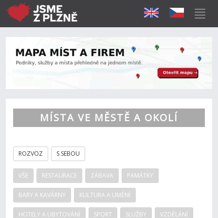
MÍSTA VE MĚSTĚ A OKOLÍ
ROZVOZ
S SEBOU
VŠE
RESTAURACE
ZÁBAVA
PAMÁTKY
BARY A KAVÁRNY
KULTURA A UMĚNÍ
HOTELY A UBYTOVÁNÍ
SPORT
SLUŽBY
VZDĚLÁNÍ