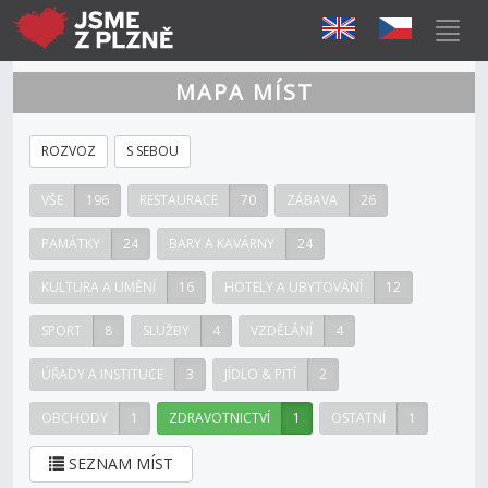
MAPA MÍST
ROZVOZ
S SEBOU
VŠE
196
RESTAURACE
70
ZÁBAVA
26
PAMÁTKY
24
BARY A KAVÁRNY
24
KULTURA A UMĚNÍ
16
HOTELY A UBYTOVÁNÍ
12
SPORT
8
SLUŽBY
4
VZDĚLÁNÍ
4
ÚŘADY A INSTITUCE
3
JÍDLO & PITÍ
2
OBCHODY
1
ZDRAVOTNICTVÍ
1
OSTATNÍ
1
SEZNAM MÍST