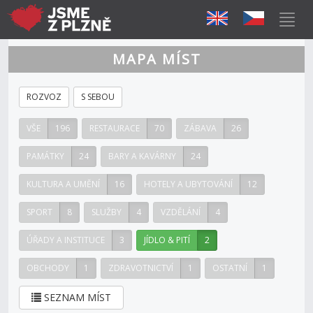
MAPA MÍST
ROZVOZ
S SEBOU
VŠE
196
RESTAURACE
70
ZÁBAVA
26
PAMÁTKY
24
BARY A KAVÁRNY
24
KULTURA A UMĚNÍ
16
HOTELY A UBYTOVÁNÍ
12
SPORT
8
SLUŽBY
4
VZDĚLÁNÍ
4
ÚŘADY A INSTITUCE
3
JÍDLO & PITÍ
2
OBCHODY
1
ZDRAVOTNICTVÍ
1
OSTATNÍ
1
SEZNAM MÍST