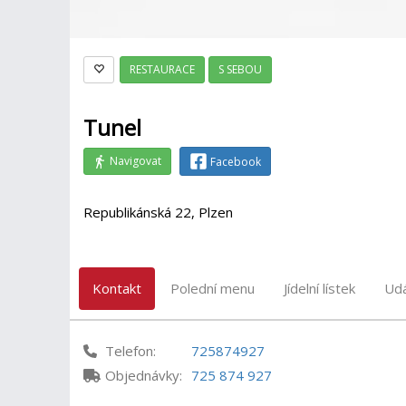
RESTAURACE
S SEBOU
Tunel
Navigovat
Facebook
Republikánská 22, Plzen
Kontakt
Polední menu
Jídelní lístek
Udá
Telefon:
725874927
Objednávky:
725 874 927