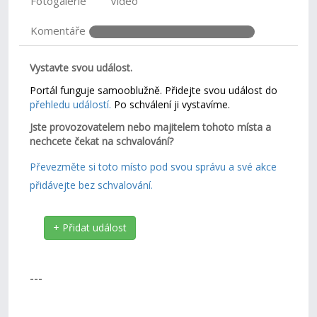
Fotogalerie
Video
Komentáře
Vystavte svou událost.
Portál funguje samooblužně. Přidejte svou událost do
přehledu událostí.
Po schválení ji vystavíme.
Jste provozovatelem nebo majitelem tohoto místa a
nechcete čekat na schvalování?
Převezměte si toto místo pod svou správu a své akce
přidávejte bez schvalování.
+ Přidat událost
---