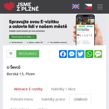
Facebook
Messenger
Twitter
WhatsAp
Mes
RESTAURACE
U Ševců
Borská 15, Plzen
Aktivace E-vizitky
Nabídky / Akce
Polední menu
Nabídky práce
Události