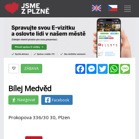
Facebook
Messenger
Twitter
WhatsAp
Mes
ZÁBAVA
Bílej Medvěd
Navigovat
Facebook
Prokopova 336/30 30, Plzen