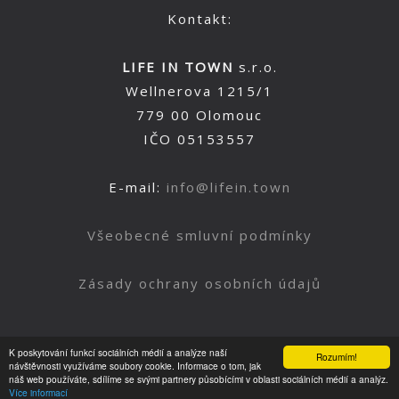
Kontakt:
LIFE IN TOWN
s.r.o.
Wellnerova 1215/1
779 00 Olomouc
IČO 05153557
E-mail:
info@lifein.town
Všeobecné smluvní podmínky
Zásady ochrany osobních údajů
K poskytování funkcí sociálních médií a analýze naší
Rozumím!
Nahoru
návštěvnosti využíváme soubory cookie. Informace o tom, jak
náš web používáte, sdílíme se svými partnery působícími v oblasti sociálních médií a analýz.
Více informací