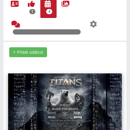
1
4
+ Přidat událost