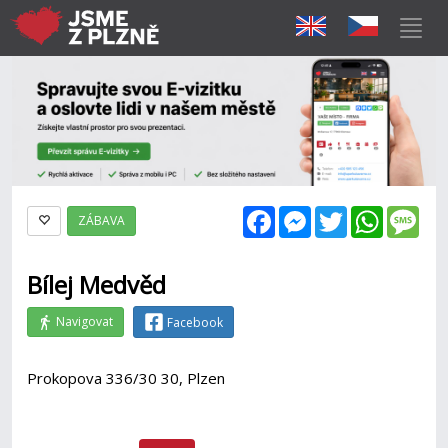
Facebook
Messenger
Twitter
WhatsAp
Mes
ZÁBAVA
Bílej Medvěd
Navigovat
Facebook
Prokopova 336/30 30, Plzen