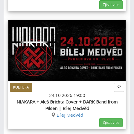
Zjistit více
KULTURA
24.10.2026 19:00
NIΛKΛRΛ + Aleš Brichta Cover + DARK Band from
Pilsen | Bílej Medvěd
Bílej Medvěd
Zjistit více