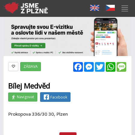
Facebook
Messenger
Twitter
WhatsAp
Mes
ZÁBAVA
Bílej Medvěd
Navigovat
Facebook
Prokopova 336/30 30, Plzen