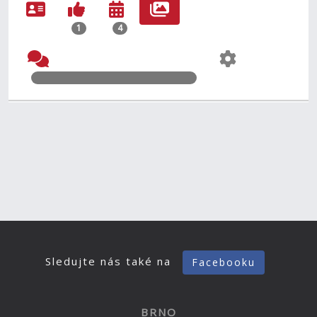
1
4
Sledujte nás také na
Facebooku
BRNO