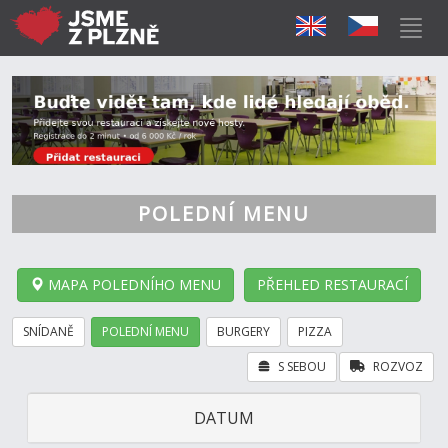
POLEDNÍ MENU
MAPA POLEDNÍHO MENU
PŘEHLED RESTAURACÍ
SNÍDANĚ
POLEDNÍ MENU
BURGERY
PIZZA
S SEBOU
ROZVOZ
DATUM