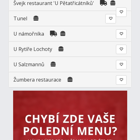
Švejk restaurant 'U Pětatřicátníků'
Tunel
U námořníka
U Rytíře Lochoty
U Salzmannů
Žumbera restaurace