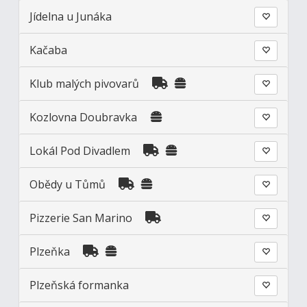
Jídelna u Junáka
Kačaba
Klub malých pivovarů
Kozlovna Doubravka
Lokál Pod Divadlem
Obědy u Tůmů
Pizzerie San Marino
Plzeňka
Plzeňská formanka