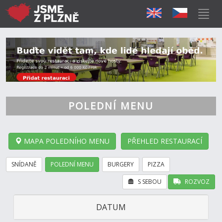
POLEDNÍ MENU
MAPA POLEDNÍHO MENU
PŘEHLED RESTAURACÍ
SNÍDANĚ
POLEDNÍ MENU
BURGERY
PIZZA
S SEBOU
ROZVOZ
DATUM