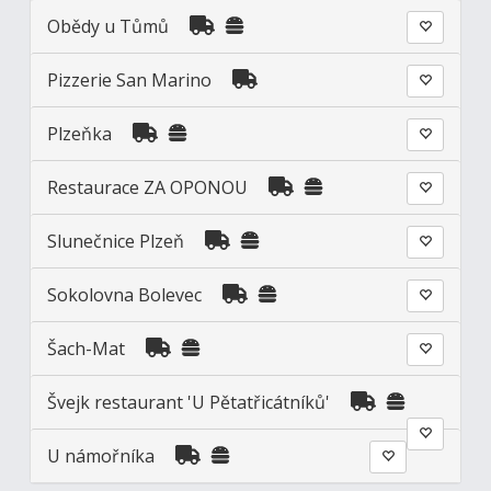
Obědy u Tůmů
Pizzerie San Marino
Plzeňka
Restaurace ZA OPONOU
Slunečnice Plzeň
Sokolovna Bolevec
Šach-Mat
Švejk restaurant 'U Pětatřicátníků'
U námořníka