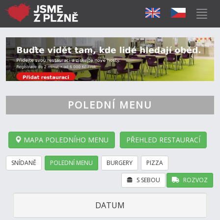
POLEDNÍ MENU
MAPA POLEDNÍHO MENU
PŘEHLED RESTAURACÍ
SNÍDANĚ
POLEDNÍ MENU
BURGERY
PIZZA
S SEBOU
ROZVOZ
DATUM