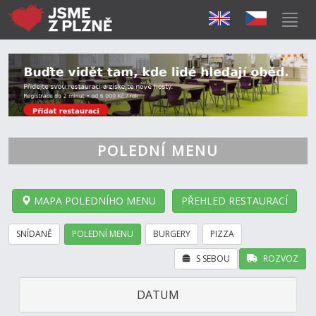
POLEDNÍ MENU
MAPA POLEDNÍHO MENU
PŘEHLED RESTAURACÍ
SNÍDANĚ
POLEDNÍ MENU
BURGERY
PIZZA
S SEBOU
ROZVOZ
DATUM