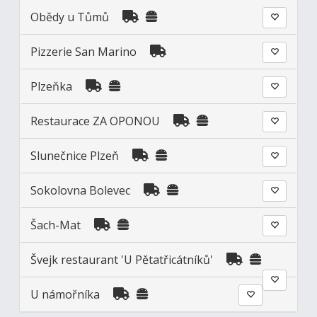
Obědy u Tůmů
Pizzerie San Marino
Plzeňka
Restaurace ZA OPONOU
Slunečnice Plzeň
Sokolovna Bolevec
Šach-Mat
Švejk restaurant 'U Pětatřicátníků'
U námořníka