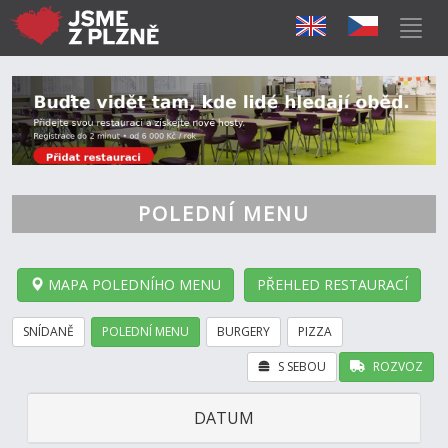
POLEDNÍ MENU
MAPA POLEDNÍHO MENU
PŘEHLED RESTAURACÍ
SNÍDANĚ
POLEDNÍ MENU
BURGERY
PIZZA
S SEBOU
ROZVOZ
DATUM