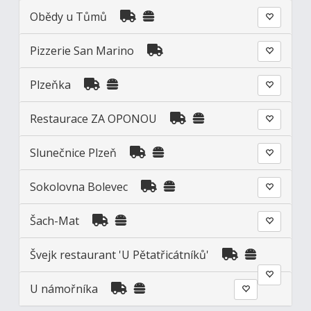
Obědy u Tůmů
Pizzerie San Marino
Plzeňka
Restaurace ZA OPONOU
Slunečnice Plzeň
Sokolovna Bolevec
Šach-Mat
Švejk restaurant 'U Pětatřicátníků'
U námořníka