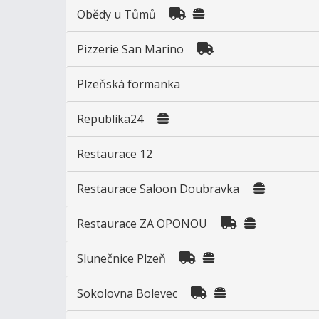
Obědy u Tůmů
Pizzerie San Marino
Plzeňská formanka
Republika24
Restaurace 12
Restaurace Saloon Doubravka
Restaurace ZA OPONOU
Slunečnice Plzeň
Sokolovna Bolevec