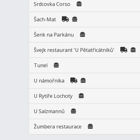
Srdcovka Corso
Šach-Mat
Šenk na Parkánu
Švejk restaurant 'U Pětatřicátníků'
Tunel
U námořníka
U Rytíře Lochoty
U Salzmannů
Žumbera restaurace