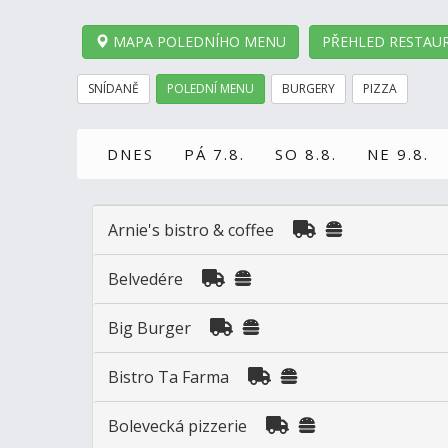
MAPA POLEDNÍHO MENU
PŘEHLED RESTAUR
SNÍDANĚ
POLEDNÍ MENU
BURGERY
PIZZA
DNES
PÁ 7.8.
SO 8.8.
NE 9.8.
Arnie's bistro & coffee
Belvedére
Big Burger
Bistro Ta Farma
Bolevecká pizzerie