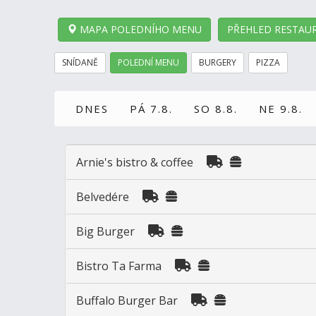
MAPA POLEDNÍHO MENU
PŘEHLED RESTAUR
SNÍDANĚ
POLEDNÍ MENU
BURGERY
PIZZA
DNES
PÁ 7.8.
SO 8.8.
NE 9.8.
Arnie's bistro & coffee
Belvedére
Big Burger
Bistro Ta Farma
Buffalo Burger Bar