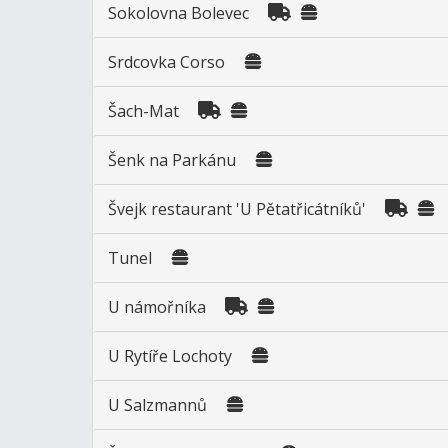
Sokolovna Bolevec
Srdcovka Corso
Šach-Mat
Šenk na Parkánu
Švejk restaurant 'U Pětatřicátníků'
Tunel
U námořníka
U Rytíře Lochoty
U Salzmannů