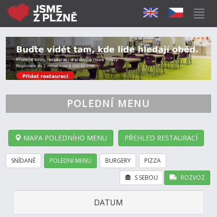
POLEDNÍ MENU
MAPA POLEDNÍHO MENU
PŘEHLED RESTAURACÍ
SNÍDANĚ
POLEDNÍ MENU
BURGERY
PIZZA
S SEBOU
ROZVOZ
DATUM