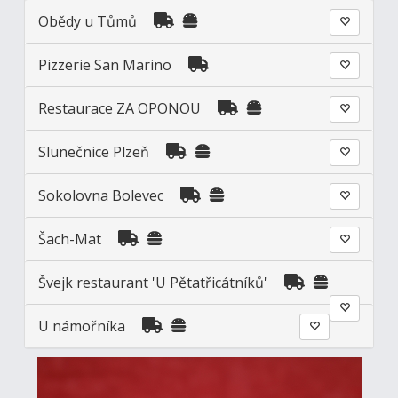
Obědy u Tůmů
Pizzerie San Marino
Restaurace ZA OPONOU
Slunečnice Plzeň
Sokolovna Bolevec
Šach-Mat
Švejk restaurant 'U Pětatřicátníků'
U námořníka