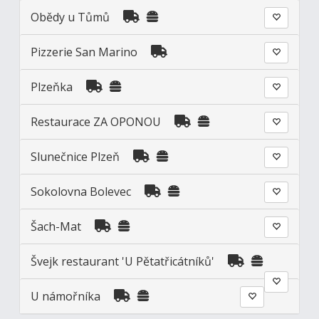
Obědy u Tůmů
Pizzerie San Marino
Plzeňka
Restaurace ZA OPONOU
Slunečnice Plzeň
Sokolovna Bolevec
Šach-Mat
Švejk restaurant 'U Pětatřicátníků'
U námořníka