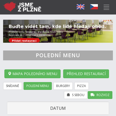
POLEDNÍ MENU
MAPA POLEDNÍHO MENU
PŘEHLED RESTAURACÍ
SNÍDANĚ
POLEDNÍ MENU
BURGERY
PIZZA
S SEBOU
ROZVOZ
DATUM