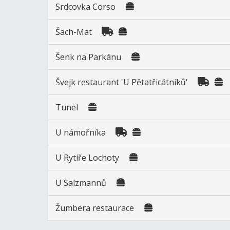
Srdcovka Corso
Šach-Mat
Šenk na Parkánu
Švejk restaurant 'U Pětatřicátníků'
Tunel
U námořníka
U Rytíře Lochoty
U Salzmannů
Žumbera restaurace