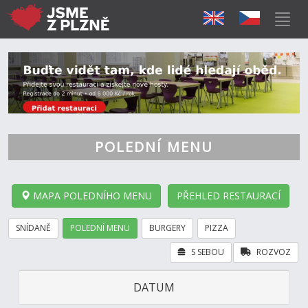
POLEDNÍ MENU
MAPA POLEDNÍHO MENU
PŘEHLED RESTAURACÍ
SNÍDANĚ
POLEDNÍ MENU
BURGERY
PIZZA
S SEBOU
ROZVOZ
DATUM