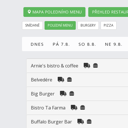
MAPA POLEDNÍHO MENU
PŘEHLED RESTAUR
SNÍDANĚ
POLEDNÍ MENU
BURGERY
PIZZA
DNES
PÁ 7.8.
SO 8.8.
NE 9.8.
Arnie's bistro & coffee
Belvedére
Big Burger
Bistro Ta Farma
Buffalo Burger Bar