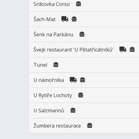
Srdcovka Corso
Šach-Mat
Šenk na Parkánu
Švejk restaurant 'U Pětatřicátníků'
Tunel
U námořníka
U Rytíře Lochoty
U Salzmannů
Žumbera restaurace