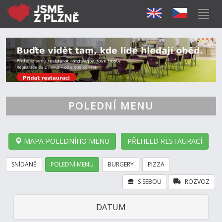
POLEDNÍ MENU
MAPA POLEDNÍHO MENU
PŘEHLED RESTAURACÍ
SNÍDANĚ
POLEDNÍ MENU
BURGERY
PIZZA
S SEBOU
ROZVOZ
DATUM