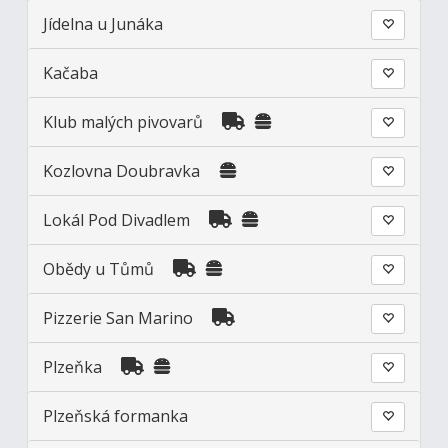
Jídelna u Junáka
Kačaba
Klub malých pivovarů
Kozlovna Doubravka
Lokál Pod Divadlem
Obědy u Tůmů
Pizzerie San Marino
Plzeňka
Plzeňská formanka