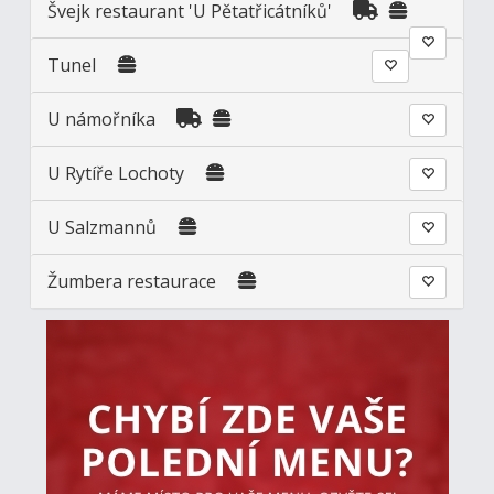
Švejk restaurant 'U Pětatřicátníků'
Tunel
U námořníka
U Rytíře Lochoty
U Salzmannů
Žumbera restaurace