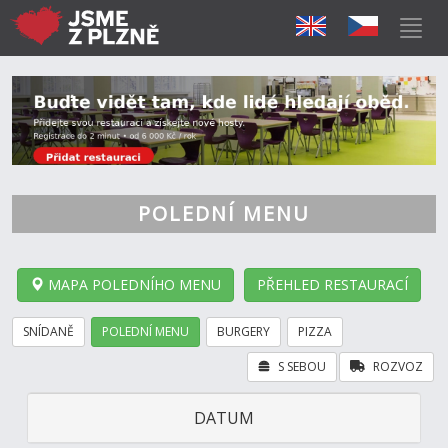
POLEDNÍ MENU
MAPA POLEDNÍHO MENU
PŘEHLED RESTAURACÍ
SNÍDANĚ
POLEDNÍ MENU
BURGERY
PIZZA
S SEBOU
ROZVOZ
DATUM