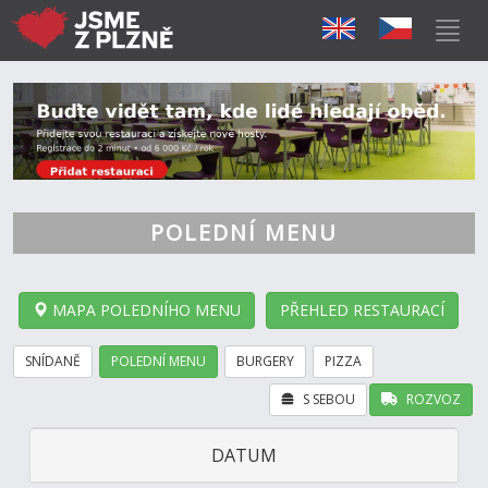
POLEDNÍ MENU
MAPA POLEDNÍHO MENU
PŘEHLED RESTAURACÍ
SNÍDANĚ
POLEDNÍ MENU
BURGERY
PIZZA
S SEBOU
ROZVOZ
DATUM