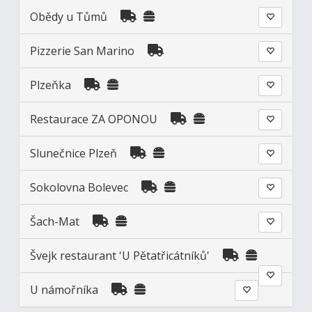
Obědy u Tůmů
Pizzerie San Marino
Plzeňka
Restaurace ZA OPONOU
Slunečnice Plzeň
Sokolovna Bolevec
Šach-Mat
Švejk restaurant 'U Pětatřicátníků'
U námořníka