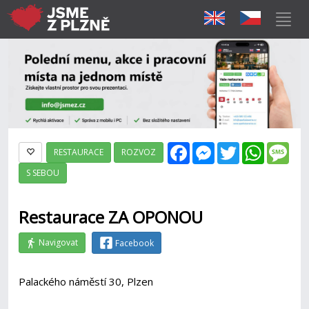
Facebook
Messenger
Twitter
WhatsAp
Mes
RESTAURACE
ROZVOZ
S SEBOU
Restaurace ZA OPONOU
Navigovat
Facebook
Palackého náměstí 30, Plzen