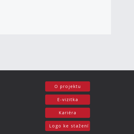
O projektu
E-vizitka
Kariéra
Logo ke stažení