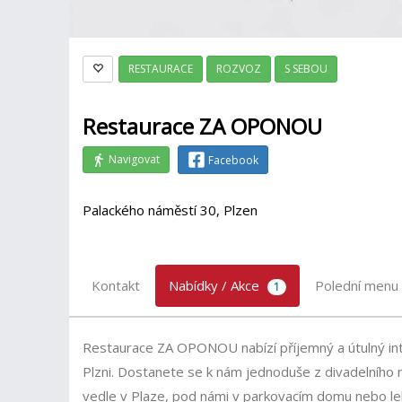
RESTAURACE
ROZVOZ
S SEBOU
Restaurace ZA OPONOU
Navigovat
Facebook
Palackého náměstí 30, Plzen
Kontakt
Nabídky / Akce
Polední menu
1
Restaurace ZA OPONOU nabízí příjemný a útulný inte
Plzni. Dostanete se k nám jednoduše z divadelního ná
vedle v Plaze, pod námi v parkovacím domu nebo leh