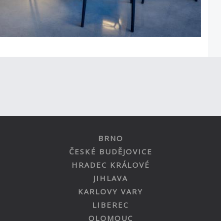
BRNO
ČESKÉ BUDĚJOVICE
HRADEC KRÁLOVÉ
JIHLAVA
KARLOVY VARY
LIBEREC
OLOMOUC