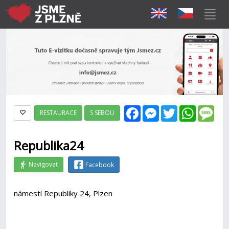
Facebook
Messenger
Twitter
WhatsAp
Mes
RESTAURACE
S SEBOU
Republika24
Navigovat
Facebook
námestí Republiky 24, Plzen