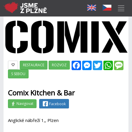
Facebook
Messenger
Twitter
WhatsAp
Mes
RESTAURACE
ROZVOZ
S SEBOU
Comix Kitchen & Bar
Navigovat
Facebook
Anglické nábřeží 1,, Plzen