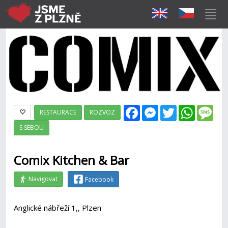
Facebook
Messenger
Twitter
WhatsAp
Mes
RESTAURACE
ROZVOZ
S SEBOU
Comix Kitchen & Bar
Navigovat
Facebook
Anglické nábřeží 1,, Plzen