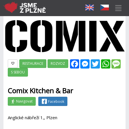
Facebook
Messenger
Twitter
WhatsAp
Mes
RESTAURACE
ROZVOZ
S SEBOU
Comix Kitchen & Bar
Navigovat
Facebook
Anglické nábřeží 1,, Plzen