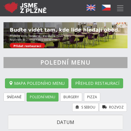
POLEDNÍ MENU
MAPA POLEDNÍHO MENU
PŘEHLED RESTAURACÍ
SNÍDANĚ
POLEDNÍ MENU
BURGERY
PIZZA
S SEBOU
ROZVOZ
DATUM