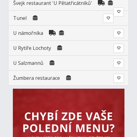
Švejk restaurant 'U Pětatřicátníků'
Tunel
U námořníka
U Rytíře Lochoty
U Salzmannů
Žumbera restaurace