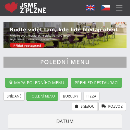
POLEDNÍ MENU
MAPA POLEDNÍHO MENU
PŘEHLED RESTAURACÍ
SNÍDANĚ
POLEDNÍ MENU
BURGERY
PIZZA
S SEBOU
ROZVOZ
DATUM