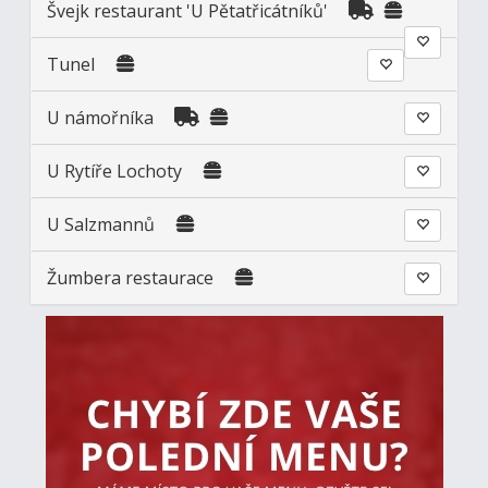
Švejk restaurant 'U Pětatřicátníků'
Tunel
U námořníka
U Rytíře Lochoty
U Salzmannů
Žumbera restaurace