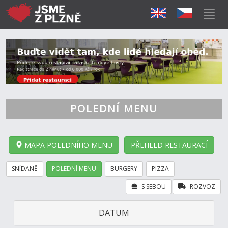
POLEDNÍ MENU
MAPA POLEDNÍHO MENU
PŘEHLED RESTAURACÍ
SNÍDANĚ
POLEDNÍ MENU
BURGERY
PIZZA
S SEBOU
ROZVOZ
DATUM