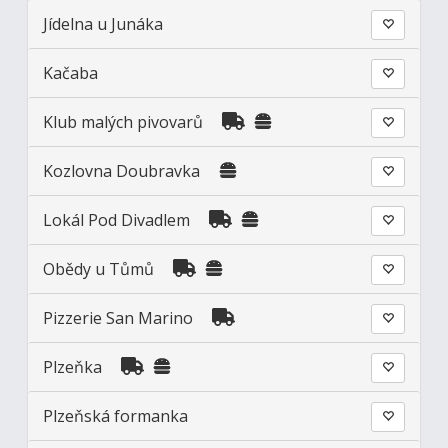
Jídelna u Junáka
Kačaba
Klub malých pivovarů
Kozlovna Doubravka
Lokál Pod Divadlem
Obědy u Tůmů
Pizzerie San Marino
Plzeňka
Plzeňská formanka