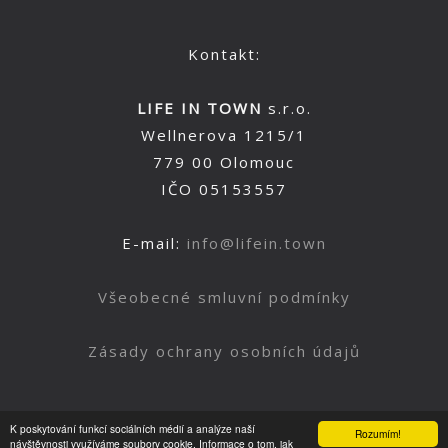
Kontakt:
LIFE IN TOWN
s.r.o.
Wellnerova 1215/1
779 00 Olomouc
IČO 05153557
E-mail:
info@lifein.town
Všeobecné smluvní podmínky
Zásady ochrany osobních údajů
K poskytování funkcí sociálních médií a analýze naší
Rozumím!
Nahoru
návštěvnosti využíváme soubory cookie. Informace o tom, jak