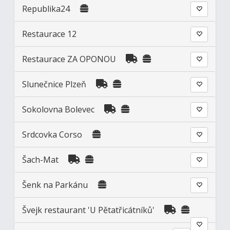
Republika24
Restaurace 12
Restaurace ZA OPONOU
Slunečnice Plzeň
Sokolovna Bolevec
Srdcovka Corso
Šach-Mat
Šenk na Parkánu
Švejk restaurant 'U Pětatřicátníků'