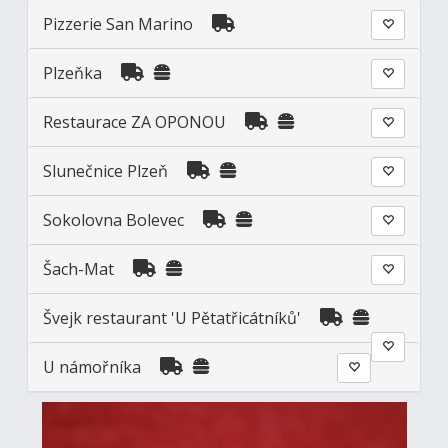
Pizzerie San Marino
Plzeňka
Restaurace ZA OPONOU
Slunečnice Plzeň
Sokolovna Bolevec
Šach-Mat
Švejk restaurant 'U Pětatřicátníků'
U námořníka