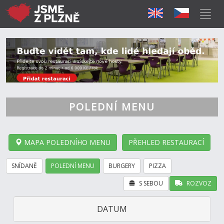
POLEDNÍ MENU
MAPA POLEDNÍHO MENU
PŘEHLED RESTAURACÍ
SNÍDANĚ
POLEDNÍ MENU
BURGERY
PIZZA
S SEBOU
ROZVOZ
DATUM