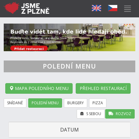
POLEDNÍ MENU
MAPA POLEDNÍHO MENU
PŘEHLED RESTAURACÍ
SNÍDANĚ
POLEDNÍ MENU
BURGERY
PIZZA
S SEBOU
ROZVOZ
DATUM