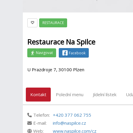
RESTAURACE
Restaurace Na Spilce
Navigovat
Facebook
U Prazdroje 7, 30100 Plzen
Kontakt
Polední menu
Jídelní lístek
Udá
Telefon:
+420 377 062 755
E-mail:
info@naspilce.cz
Web:
www.naspilce.com/cz