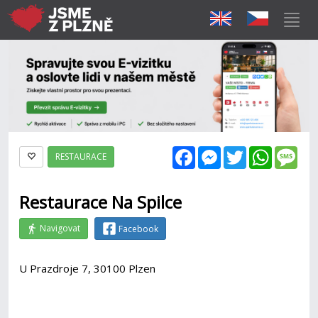
Facebook
Messenger
Twitter
WhatsAp
Mes
RESTAURACE
Restaurace Na Spilce
Navigovat
Facebook
U Prazdroje 7, 30100 Plzen