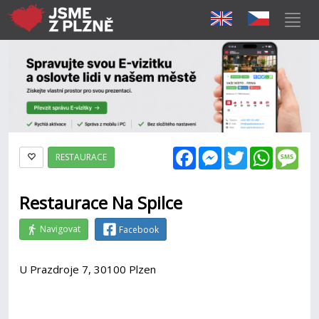
Facebook
Messenger
Twitter
WhatsAp
Mes
RESTAURACE
Restaurace Na Spilce
Navigovat
Facebook
U Prazdroje 7, 30100 Plzen