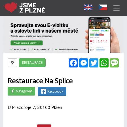
Facebook
Messenger
Twitter
WhatsAp
Mes
RESTAURACE
Restaurace Na Spilce
Navigovat
Facebook
U Prazdroje 7, 30100 Plzen