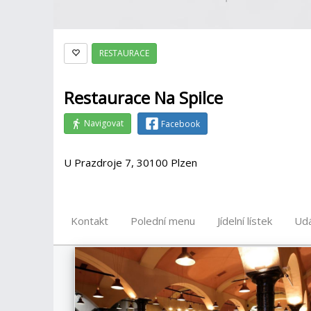
RESTAURACE
Restaurace Na Spilce
Navigovat
Facebook
U Prazdroje 7, 30100 Plzen
Kontakt
Polední menu
Jídelní lístek
Udá