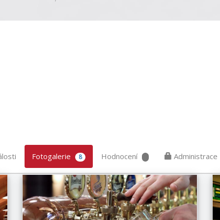
losti
Fotogalerie
Hodnocení
Administrace
8